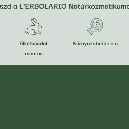
aszd a L'ERBOLARIO Natúrkozmetikumo
Állatkísérlet
Környezetvédelem
mentes