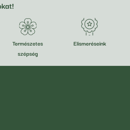
kat!
Természetes
Elismeréseink
szépség