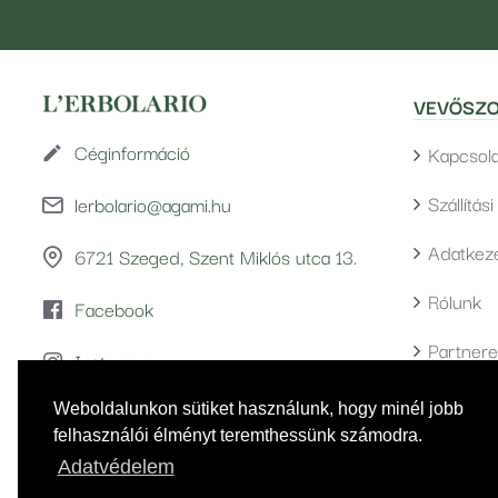
VEVŐSZO
Céginformáció
Kapcsola
Szállítás
lerbolario@agami.hu
Adatkeze
6721 Szeged, Szent Miklós utca 13.
Rólunk
Facebook
Partnere
Instagram
ÁSZF
Youtube
Weboldalunkon sütiket használunk, hogy minél jobb
felhasználói élményt teremthessünk számodra.
Játéksza
Adatvédelem