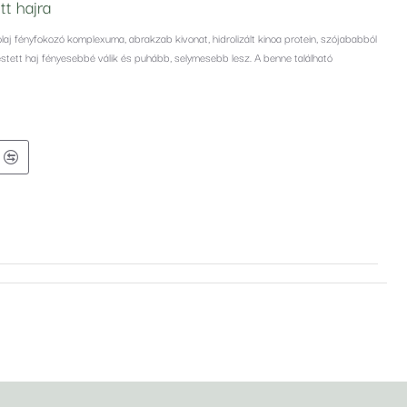
t hajra
olaj fényfokozó komplexuma, abrakzab kivonat, hidrolizált kinoa protein, szójababból
estett haj fényesebbé válik és puhább, selymesebb lesz. A benne található