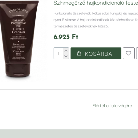
Színmegőrző hajkondicionáló festet
Funkcionális összetevők: kókuszolaj, tungolaj és repce
nyert E vitamin A hajkondicionálónak köszönhetően a f
természetes összetevőknek köszö..
6.925 Ft
KOSÁRBA
Elértél a lista végére