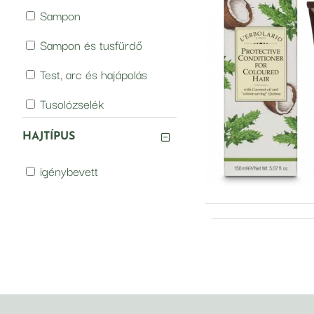
Sampon
Sampon és tusfürdő
Test, arc és hajápolás
Tusolózselék
Szappan
HAJTÍPUS
Testolaj
igénybevett