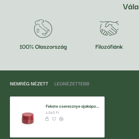
Vál
100% Olaszország
Filozófiánk
NEMRÉG NÉZETT
LEGNÉZETTEBB
Fekete cseresznye ajakápoló és arcpirosító
4.945 Ft