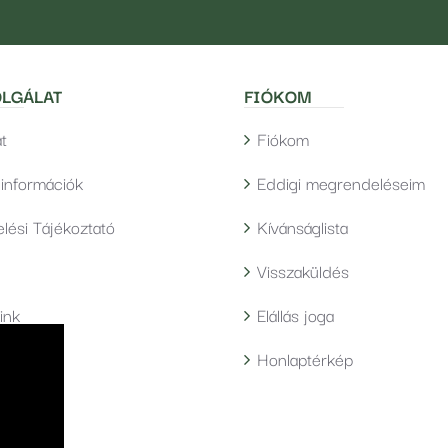
LGÁLAT
FIÓKOM
t
Fiókom
i információk
Eddigi megrendeléseim
lési Tájékoztató
Kívánságlista
Visszaküldés
ink
Elállás joga
Honlaptérkép
bályzat