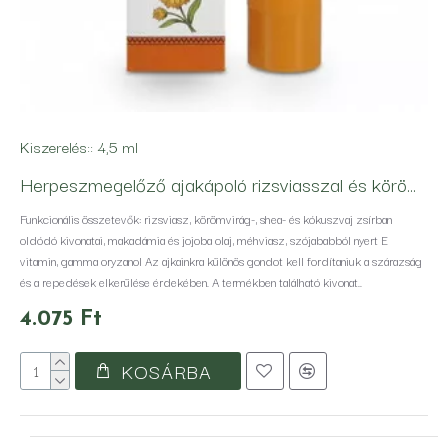
Kiszerelés::
4,5 ml
Herpeszmegelőző ajakápoló rizsviasszal és körömvirággal spf 50+
Funkcionális összetevők: rizsviasz, körömvirág-, shea- és kókuszvaj zsírban
oldódó kivonatai, makadámia és jojoba olaj, méhviasz, szójababból nyert E
vitamin, gamma oryzanol Az ajkainkra különös gondot kell fordítaniuk a szárazság
és a repedések elkerülése érdekében. A termékben található kivonat..
4.075 Ft
KOSÁRBA