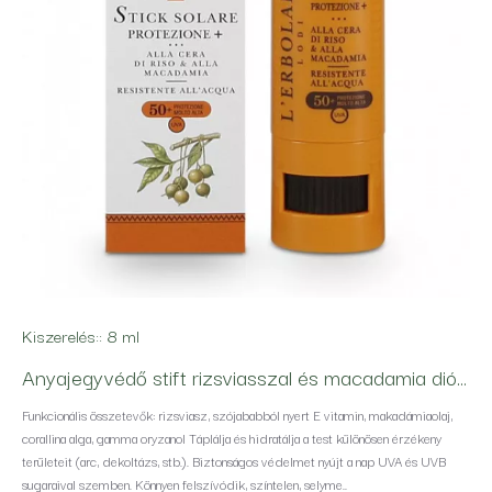
Kiszerelés::
8 ml
Anyajegyvédő stift rizsviasszal és macadamia dióval SPF 50+
Funkcionális összetevők: rizsviasz, szójababból nyert E vitamin, makadámiaolaj,
corallina alga, gamma oryzanol Táplálja és hidratálja a test különösen érzékeny
területeit (arc, dekoltázs, stb.). Biztonságos védelmet nyújt a nap UVA és UVB
sugaraival szemben. Könnyen felszívódik, színtelen, selyme..