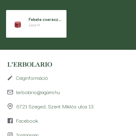
Fekete cseresznye ajakápoló és arcpirosító
4.945 Ft
Céginformáció
lerbolario@agami.hu
6721 Szeged, Szent Miklós utca 13.
Facebook
Instagram