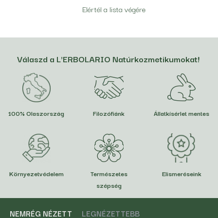
Elértél a lista végére
Válaszd a L'ERBOLARIO Natúrkozmetikumokat!
100% Olaszország
Filozófiánk
Állatkísérlet mentes
Környezetvédelem
Természetes
Elismeréseink
szépség
NEMRÉG NÉZETT
LEGNÉZETTEBB