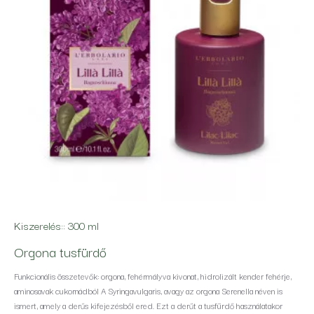
Kiszerelés::
300 ml
Orgona tusfürdő
Funkcionális összetevők: orgona, fehérmályva kivonat, hidrolizált kender fehérje,
aminosavak cukornádból A Syringavulgaris, avagy az orgona Serenella néven is
ismert, amely a derűs kifejezésből ered. Ezt a derűt a tusfürdő használatakor