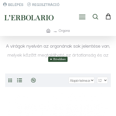
BELÉPÉS
REGISZTRÁCIÓ
Orgona
A virágok nyelvén az orgonának sok jelentése van,
melyek között megtalálható az ártatlanság és az
őszinteség is. A legfigyelemreméltóbb jelentés
mégis az őszinte szerelem jelképe és két
szerelmes első találkozásának érzelme.