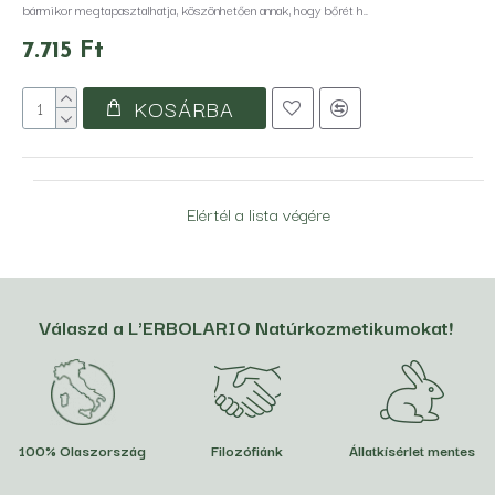
bármikor megtapasztalhatja, köszönhetően annak, hogy bőrét h..
7.715 Ft
KOSÁRBA
Elértél a lista végére
Válaszd a L'ERBOLARIO Natúrkozmetikumokat!
100% Olaszország
Filozófiánk
Állatkísérlet mentes