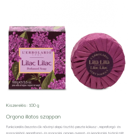
Kiszerelés::
100 g
Orgona illatos szappan
Funkcionális összetevők: növényi alapú tisztító paszta kókusz-, napraforgó- és
repceolajból, napraforgó- és repceolaj, orgona, gyapot- és kenderolaj, hidrolizált