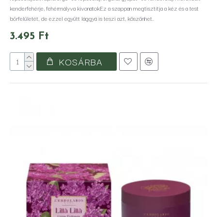
kenderfehérje, fehérmályva kivonatokEz a szappan megtisztítja a kéz és a test
bőrfelületét, de ezzel együtt lággyá is teszi azt, köszönhet..
3.495 Ft
KOSÁRBA