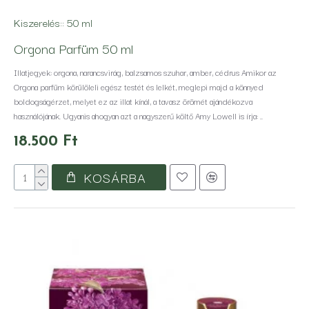
Kiszerelés::
50 ml
Orgona Parfüm 50 ml
Illatjegyek: orgona, narancsvirág, balzsamos szuhar, amber, cédrus Amikor az
Orgona parfüm körülöleli egész testét és lelkét, meglepi majd a könnyed
boldogságérzet, melyet ez az illat kínál, a tavasz örömét ajándékozva
használójának. Ugyanis ahogyan azt a nagyszerű költő Amy Lowell is írja: ..
18.500 Ft
KOSÁRBA