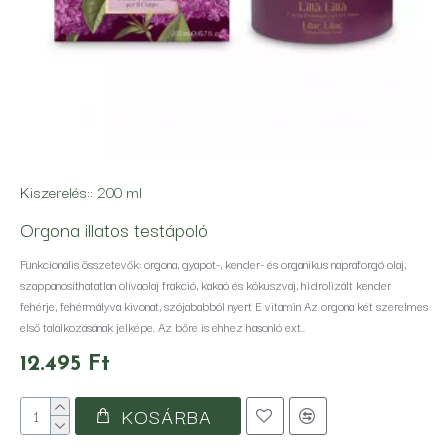
Kiszerelés::
200 ml
Orgona illatos testápoló
Funkcionális összetevők: orgona, gyapot-, kender- és organikus napraforgó olaj,
szappanosíthatatlan olívaolaj frakció, kakaó és kókuszvaj, hidrolizált kender
fehérje, fehérmályva kivonat, szójababból nyert E vitamin Az orgona két szerelmes
első találkozásának jelképe. Az bőre is ehhez hasonló ext..
12.495 Ft
KOSÁRBA