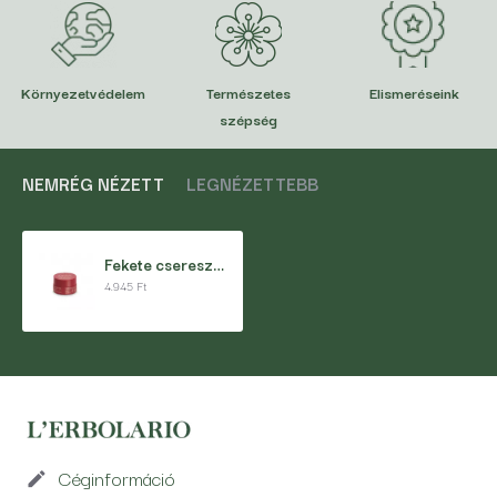
Környezetvédelem
Természetes
Elismeréseink
szépség
NEMRÉG NÉZETT
LEGNÉZETTEBB
Fekete cseresznye ajakápoló és arcpirosító
4.945 Ft
Céginformáció