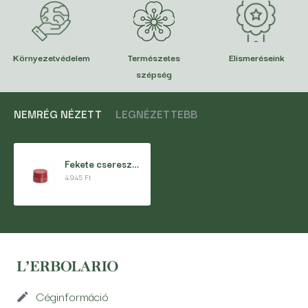
Környezetvédelem
Természetes
Elismeréseink
szépség
NEMRÉG NÉZETT
LEGNÉZETTEBB
Fekete cseresznye ajakápoló és arcpirosító
4.945 Ft
Céginformáció