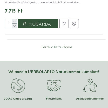
kíméletes tisztításról, míg a narancsvirágbimbókból nyert kivo..
7.715 Ft
KOSÁRBA
Elértél a lista végére
Válaszd a L'ERBOLARIO Natúrkozmetikumokat!
100% Olaszország
Filozófiánk
Állatkísérlet mentes