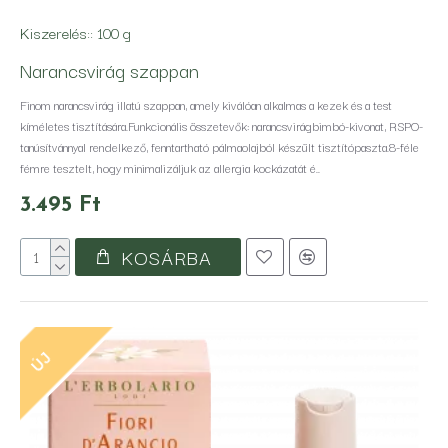
Kiszerelés::
100 g
Narancsvirág szappan
Finom narancsvirág illatú szappan, amely kiválóan alkalmas a kezek és a test
kíméletes tisztítására.Funkcionális összetevők: narancsvirágbimbó-kivonat, RSPO-
tanúsítvánnyal rendelkező, fenntartható pálmaolajból készült tisztítópaszta.8-féle
fémre tesztelt, hogy minimalizáljuk az allergia kockázatát é..
3.495 Ft
KOSÁRBA
ÚJ