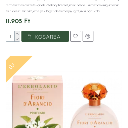
természetes összetevőinek jótékony hatását, mint például a narancsvirág-kivonat
és a desztillált víz, amelyek lágyítják és megnyugtatják a bőrt, vala..
11.905 Ft
KOSÁRBA
ÚJ