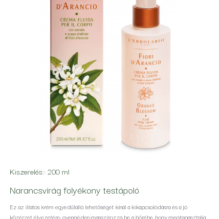
nyújtanak nekünk. L’Erbolario újragondolja a
parfümériák egyik legkedveltebb klasszikus illatát,
friss, fás és vaníliás illatjegyekkel kiegészítve, így
egy rendkívül pihentető és illatos szépségápolási
rituálét kínálva Önnek.
Kiszerelés::
200 ml
Narancsvirág folyékony testápoló
Ez az illatos krém egyedülálló lehetőséget kínál a kikapcsolódásra és a jó
közérzet élvezetére: gyengéden masszírozza be a bőrébe, hogy megtapasztalja