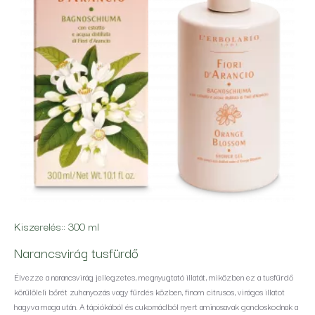
Kiszerelés::
300 ml
Narancsvirág tusfürdő
Élvezze a narancsvirág jellegzetes, megnyugtató illatát, miközben ez a tusfürdő
körülöleli bőrét zuhanyozás vagy fürdés közben, finom citrusos, virágos illatot
hagyva maga után. A tápiókából és cukornádból nyert aminosavak gondoskodnak a