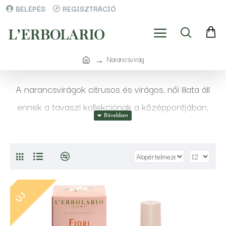
BELÉPÉS
REGISZTRÁCIÓ
Narancsvirág
A narancsvirágok citrusos és virágos, női illata áll
ennek a tavaszi kollekciónak a középpontjában,
amely illatos testápoló termékeket – egy frissítő
tusfürdőt, egy kíméletes szappant és egy hidratáló
testápoló krémet – tartalmaz, valamint
ajándékötletként egy elbűvölő kis táskát.
ÚJ
Hófehér, finom virágbimbóikkal a narancsvirágok
minden virágzáskor varázslatos illatélményt