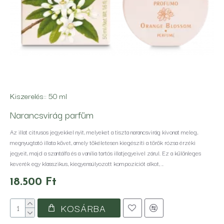
Kiszerelés::
50 ml
Narancsvirág parfüm
Az illat citrusos jegyekkel nyit, melyeket a tiszta narancsvirág kivonat meleg,
megnyugtató illata követ, amely tökéletesen kiegészíti a török rózsa érzéki
jegyeit, majd a szantálfa és a vanília tartós illatjegyeivel zárul. Ez a különleges
keverék egy klasszikus, kiegyensúlyozott kompozíciót alkot, ..
18.500 Ft
KOSÁRBA