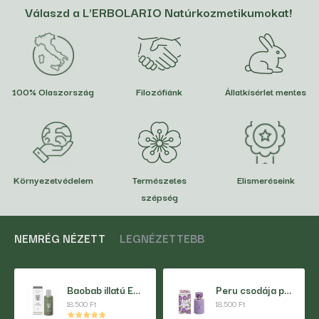
Válaszd a L'ERBOLARIO Natúrkozmetikumokat!
100% Olaszország
Filozófiánk
Állatkísérlet mentes
Környezetvédelem
Természetes
Elismeréseink
szépség
NEMRÉG NÉZETT
LEGNÉZETTEBB
Baobab illatú Eau de Parfum
Peru csodája parfüm 50 ml
18.500 Ft
18.500 Ft