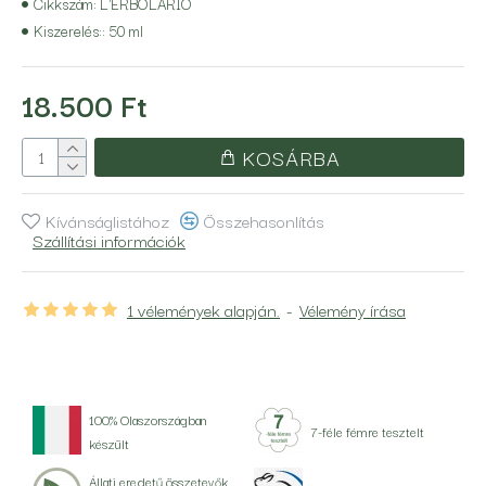
Cikkszám:
L'ERBOLARIO
Kiszerelés::
50 ml
18.500 Ft
KOSÁRBA
Kívánságlistához
Összehasonlítás
Szállítási információk
1 vélemények alapján.
-
Vélemény írása
100% Olaszországban
7-féle fémre tesztelt
készült
Állati eredetű összetevők