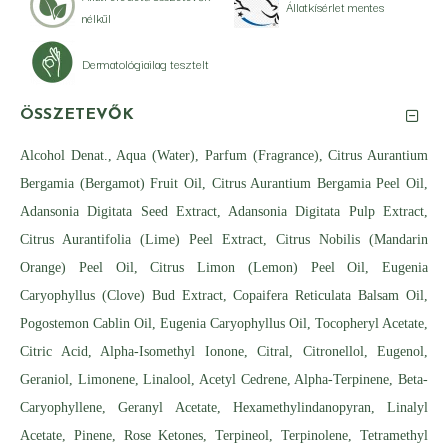
Állatkísérlet mentes
nélkül
Dermatológiailag tesztelt
ÖSSZETEVŐK
Alcohol Denat., Aqua (Water), Parfum (Fragrance), Citrus Aurantium
Bergamia (Bergamot) Fruit Oil, Citrus Aurantium Bergamia Peel Oil,
Adansonia Digitata Seed Extract, Adansonia Digitata Pulp Extract,
Citrus Aurantifolia (Lime) Peel Extract, Citrus Nobilis (Mandarin
Orange) Peel Oil, Citrus Limon (Lemon) Peel Oil, Eugenia
Caryophyllus (Clove) Bud Extract, Copaifera Reticulata Balsam Oil,
Pogostemon Cablin Oil, Eugenia Caryophyllus Oil, Tocopheryl Acetate,
Citric Acid, Alpha-Isomethyl Ionone, Citral, Citronellol, Eugenol,
Geraniol, Limonene, Linalool, Acetyl Cedrene, Alpha-Terpinene, Beta-
Caryophyllene, Geranyl Acetate, Hexamethylindanopyran, Linalyl
Acetate, Pinene, Rose Ketones, Terpineol, Terpinolene, Tetramethyl