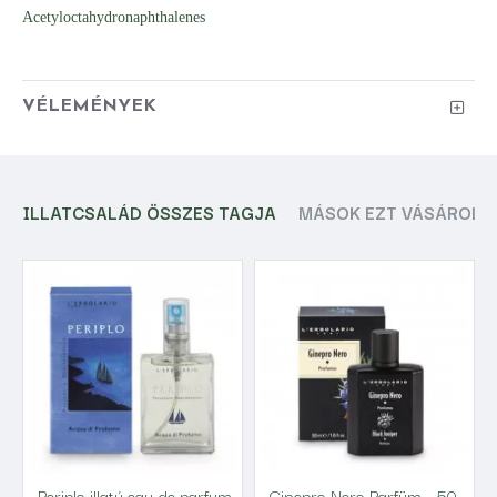
Acetyloctahydronaphthalenes
VÉLEMÉNYEK
ILLATCSALÁD ÖSSZES TAGJA
MÁSOK EZT VÁSÁROLT
Periplo illatú eau de parfum
Ginepro Nero Parfüm - 50 ml