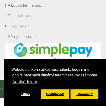
Állatkísérlet mentes
Elismeréseink
Filozófiánk
Környezetvédelem
Weboldalunkon sütiket használunk, hogy minél
jobb felhasználói élményt teremthessünk számodra.
Adatvédelem
pyright L'Erbolario Natúrkozmetikumok © 2021, Minden jog fenntart
Tiltás
Beállítások
Elfogadom