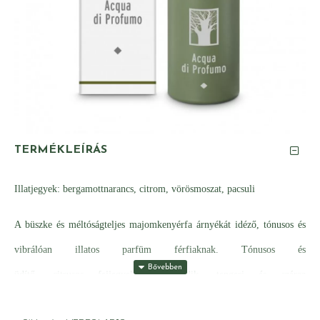
TERMÉKLEÍRÁS
Illatjegyek: bergamottnarancs, citrom, vörösmoszat, pacsuli
A büszke és méltóságteljes majomkenyérfa árnyékát idéző, tónusos és
vibrálóan illatos parfüm férfiaknak. Tónusos és
üdítő, citrusos fejjegyekkel kezdődik, tengeri és száraz
szívjegyekbe simul, és jellegzetes, fás alapjeggyel zárul.