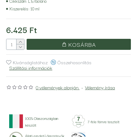
Cikkszám:
L'Erbolario
Kiszerelés::
10 ml
6.425 Ft
KOSÁRBA
Kívánságlistához
Összehasonlítás
Szállítási információk
0 vélemények alapján.
-
Vélemény írása
100% Olaszországban
7-féle fémre tesztelt
készült
Állati eredetű összetevők