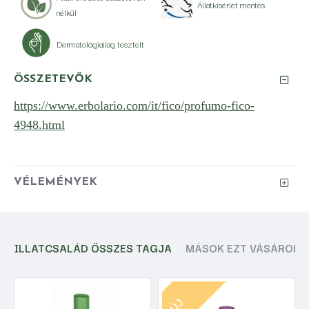
Állatkísérlet mentes
nélkül
Dermatológiailag tesztelt
ÖSSZETEVŐK
https://www.erbolario.com/it/fico/profumo-fico-
4948.html
VÉLEMÉNYEK
ILLATCSALÁD ÖSSZES TAGJA
MÁSOK EZT VÁSÁROLT
ÚJ