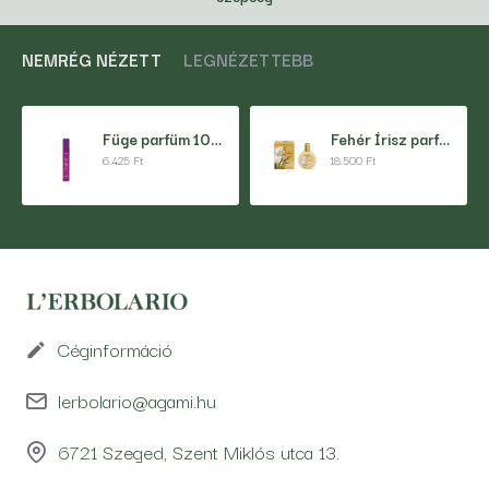
NEMRÉG NÉZETT
LEGNÉZETTEBB
Füge parfüm 10 ml
Fehér Írisz parfüm 50 ml
6.425 Ft
18.500 Ft
Céginformáció
lerbolario@agami.hu
6721 Szeged, Szent Miklós utca 13.