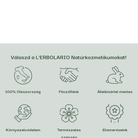
Válaszd a L'ERBOLARIO Natúrkozmetikumokat!
100% Olaszország
Filozófiánk
Állatkísérlet mentes
Környezetvédelem
Természetes
Elismeréseink
szépség