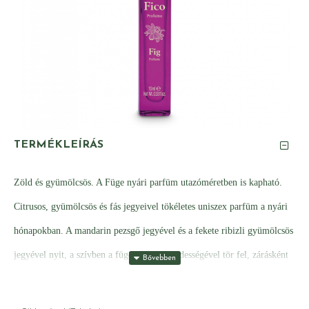
TERMÉKLEÍRÁS
Zöld és gyümölcsös. A Füge nyári parfüm utazóméretben is kapható.
Citrusos, gyümölcsös és fás jegyeivel tökéletes uniszex parfüm a nyári
hónapokban. A mandarin pezsgő jegyével és a fekete ribizli gyümölcsös
jegyével nyit, a szívben a füge és a rózsa édességével tör fel, zárásként
pedig hosszan tartó zöld és fás illatjegyeket ad a bőrnek.