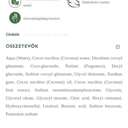
Állatkísérlet mentes
nélkül
Dermatológiailag tesztelt
Címkék:
kókusz tusfürdö nöi unisex
ÖSSZETEVŐK
Aqua (Water), Cocos nucifera (Coconut) water, Disodium cocoyl
glutamate, Coco-glucoside, Parfum (Fragrance), Decyl
glucoside, Sodium cocoyl glutamate, Glycol distearate, Xanthan
gum, Cocos nucifera (Coconut) oil, Cocos nucifera (Coconut)
fruit extract, Sodium sweetalmondamphoacetate, Glycerin,
Glyceryl oleate, Glyceryl stearate, Citric acid, Hexyl cinnamal,
Hydroxycitronellal, Linalool, Benzoic acid, Sodium benzoate,
Potassium sorbate