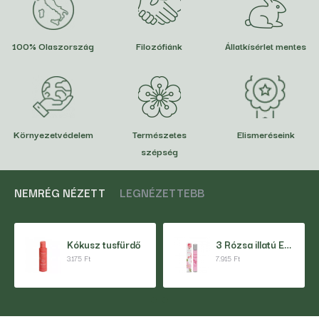
100% Olaszország
Filozófiánk
Állatkísérlet mentes
Környezetvédelem
Természetes
Elismeréseink
szépség
NEMRÉG NÉZETT
LEGNÉZETTEBB
Kókusz tusfürdő
3 Rózsa illatú Eau de Parfum 15 ml
3.175 Ft
7.915 Ft