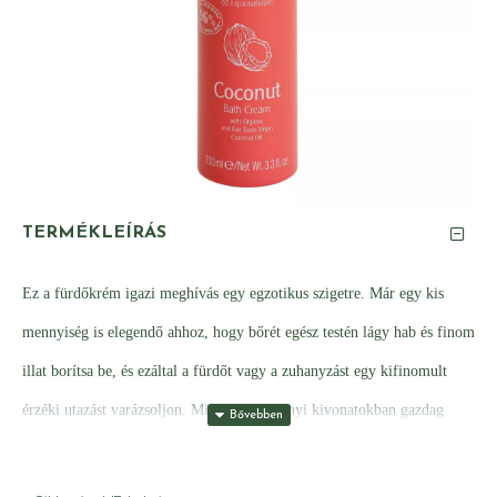
TERMÉKLEÍRÁS
Ez a fürdőkrém igazi meghívás egy egzotikus szigetre. Már egy kis
mennyiség is elegendő ahhoz, hogy bőrét egész testén lágy hab és finom
illat borítsa be, és ezáltal a fürdőt vagy a zuhanyzást egy kifinomult
érzéki utazást varázsoljon. Mindezt a növényi kivonatokban gazdag
formulának köszönhetjük, mint például a kókuszdió péppárlat, frissítő
és hidratáló Extract kókuszdió, amely intenzíven ápolja a bőrt táplált.