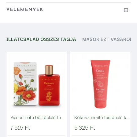
VÉLEMÉNYEK
ILLATCSALÁD ÖSSZES TAGJA
MÁSOK EZT VÁSÁROLT
Pipacs illatú bőrtápláló tusfürdő
Kókusz simító testápoló krém
7.515 Ft
5.325 Ft