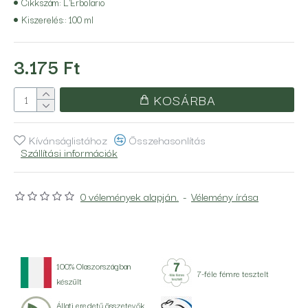
Cikkszám:
L'Erbolario
Kiszerelés::
100 ml
Mindez olyan növényi kivonatokban gazdag formulájának köszönhető,
mint a kókuszdió péppárlat, amely frissít és hidratál, valamint a
3.175 Ft
kókuszdió kivonat, amely intenzíven táplálja a bőrt.
KOSÁRBA
Kívánságlistához
Összehasonlítás
Szállítási információk
0 vélemények alapján.
-
Vélemény írása
100% Olaszországban
7-féle fémre tesztelt
készült
Állati eredetű összetevők